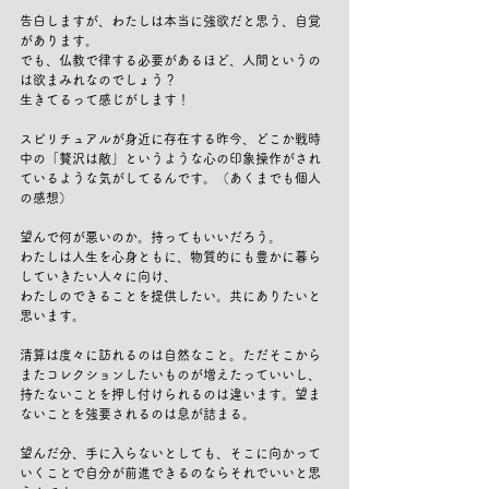
告白しますが、わたしは本当に強欲だと思う、自覚
があります。
でも、仏教で律する必要があるほど、人間というの
は欲まみれなのでしょう？
生きてるって感じがします！
スピリチュアルが身近に存在する昨今、どこか戦時
中の「贅沢は敵」というような心の印象操作がされ
ているような気がしてるんです。（あくまでも個人
の感想）
望んで何が悪いのか。持ってもいいだろう。
わたしは人生を心身ともに、物質的にも豊かに暮ら
していきたい人々に向け、
わたしのできることを提供したい。共にありたいと
思います。
清算は度々に訪れるのは自然なこと。ただそこから
またコレクションしたいものが増えたっていいし、
持たないことを押し付けられるのは違います。望ま
ないことを強要されるのは息が詰まる。
望んだ分、手に入らないとしても、そこに向かって
いくことで自分が前進できるのならそれでいいと思