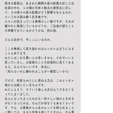
西洋占星術は、生まれた瞬間の星の配置を記した出
生図の中の、１０個の天体と数点の感受点に対し
て、その時々の星の配置がどう影響を与えるのか、
というのを読み解く記号表です。
ロマンが詰まっている素晴らしい物ですが、それが
健やかに発現しているかどうか、ご自身が望むこと
を体験できているかどうかは、別の話。
どんな自分で、今ここにいるのか。
ここを無視して星を詠むのはエンタメ止まりになる
こともあります。
わたしはこれを悪いとは言いません、それでいいと
思っているし、占星術のことを好意的に見てくれる
なら、なんでもいいです、本当に。
（知らないのに嫌われることが一番悲しいから）
だけど、何度もわたしに尋ねる方は、このエンタメ
域からは脱したい方なんです。
わたしもそう、そういう楽しみ方はもうできなくな
ってしまいました。
玄人になっちまったのかな〜初々しい頃のときめき
がなくなったのは、なんだか切なくもあるくらいで
す。でも、占星術から人生のヒントを得られること
に関しては、大きな恩恵を感じてますから、今も悪