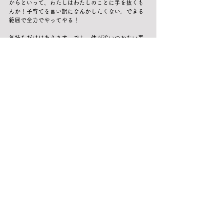
からといって、わたしはわたしのことに手を抜くも
んか！子育てを言い訳になんかしたくない。できる
範囲で全力でやってやる！
気持ちだけはあります。でも、体が追いつかない事
だって度々ある。
くそーと思いながら、横になる時間もきっと学びに
なると信じて、火星期を進んでいこう、
わたしはこう決意しています。
わたしはわたしにだけは負けない！誰とも競わな
い、ただ、過去の自分をギャフンと言わせ、未来の
わたしに笑ってもらえる生き方をしていきたい！
これは気持ちの問題かもしれないけど、火星期は、
行動で示せる時。
示していくぞ、わたし自身に！