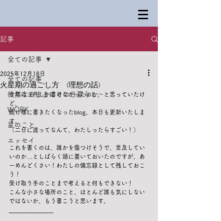
記事
全ての記事
2025年12月18日
全ての記事
火星期の過ごし方 (理想の話)
徒然なるままにその日暮らし。
今年は３件しか書けなかったのか〜と思っていたけ
ど、
WORK
続け様に書きたくなったblog、本日も更新いたしま
す。
星のこと
（二日に渡ってなんて、わたしったらすごい！）
エッセイ
これを書くのは、誰かを傷つけそうで、言及してい
いのか…としばらく頭に置いておいたのですが、あ
ーめんどくさい！わたしの備忘録として残しておこ
う！
受け取り手のことまで考えると何もできない！
こんな小さな場所のこと、ほとんど誰も気にしない
ではないか、もう書こうと思います。
_______________