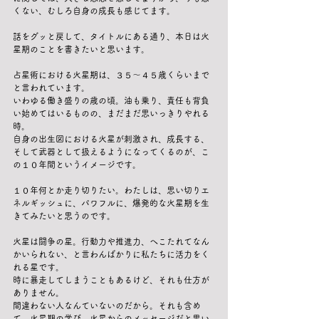
くない、むしろ自身の成長も感じてます。
話をグッと戻して、タイトルにある通り、本日は火
星期のことを書きたいと思います。
占星術における火星期は、３５〜４５歳くらいまで
と言われています。
いわゆる働き盛りの歳の頃。油も乗り、責任も背負
い始めてはいるものの、まだまだ思いっきりやれる
時。
自身の出生図における火星が刺激され、成長する、
そして武器として扱えるようになってくるのが、こ
の１０年間というイメージです。
１０年何とか走り切りたい。わたしは、思い切りエ
ネルギッシュに、パワフルに、爆発的な火星期を生
きてみたいと思うのです。
火星は闘争の星。行動力や推進力、へこたれてなん
かいられない、と言わんばかりに私たちに活力をく
れる星です。
時に暴走してしまうこともあるけど、それも仕方が
ありません。
間違わない人なんていないのだから。それも含め
て、火星期の学び、火星からのメッセージだと思い