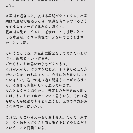
ます。
火星期を過ぎると、次は木星期がやってくる。木星
期は火星期で頑張った分、坂道を省エネで下るよう
なそんなイメージで進みたい時です。
更年期も見えてくるし、老後のことも視野に入って
くる木星期。そりゃ惰性でいかないでどうします
か、という話。
ということはね、火星期に貯金をしておきたいわけ
です。経験値という貯金を。
だからわたしは思い切りもがくつもり。
それが人から、やりすぎだとか、もう少し考えた方
がいいとか言われようとも、必死に歯を食いしばっ
ていきたい。途中で進む道を間違うことがあろうと
も、それさえ背負いたいと思っています。
なんとなく日々穏やかに、安定した半径５mの暮ら
しは、わたしには似合わないと思うから。それは歳
を取ったら経験できるとも思うし、元気で体力があ
る今を存分に使いたい。
これは、せこい考えかもしれません。だって、余す
とこなく味わってやる！皿も舐め上げてやるんだ！
ということと同義だから。