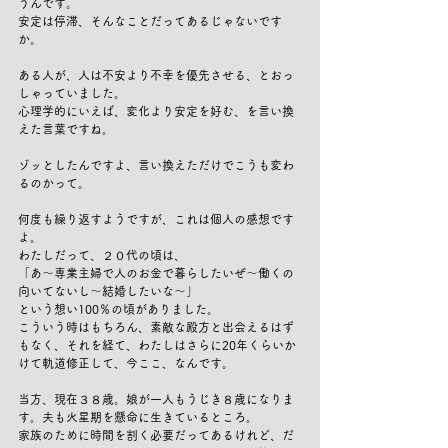
うんです。
安定は停滞、そんなことだってあるじゃないです
か。
ある人が、人は不安より不幸を優先させる、とおっ
しゃっていました。
心理学的にいえば、変化より安定を好む、を言い換
えた言葉ですね。
ゾッとしたんですよ、言い換えただけでこうも変わ
るのかって。
何度も繰り返すようですが、これは個人の感想です
よ。
わたしだって、２０代の頃は、
「あ〜専業主婦で人のお金で暮らしたいぜ〜働くの
向いてないし〜結婚したいな〜」
という想い100％の頃がありました。
こういう時はもちろん、素敵な殿方と出会えるはず
もなく、それを経て、わたしはさらに20年くらいか
けて軌道修正して、今ここ、なんです。
当方、現在３８歳。娘が一人もうじき８歳になりま
す。夫も火星期を懸命に生きているところ。
家族のために時間を割く必要だってあるけれど、だ