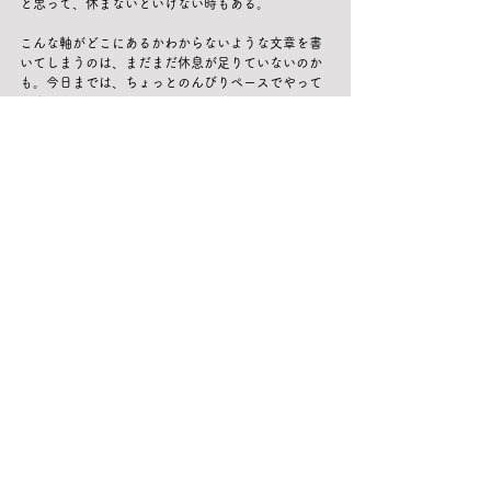
と思って、休まないといけない時もある。
こんな軸がどこにあるかわからないような文章を書
いてしまうのは、まだまだ休息が足りていないのか
も。今日までは、ちょっとのんびりペースでやって
みます◎
次回は、そんなわたしが、わたしのために開催し
た、
セルフ慰労会 in TOKYO TRIP
のことを書いてみようかな♫
すべて表示
最新記事