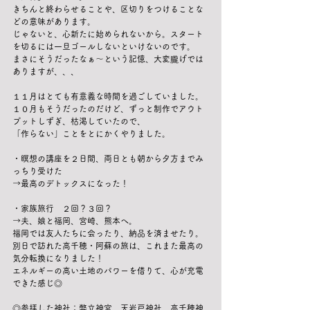
きちんと終わらせることや、区切りをつけることな
どの意味があります。
じゃないと、心新たに始められないから。スタート
を切るには一旦ゴールしないといけないのです。
まさにそうだったなぁ〜という記憶、大変朧げでは
ありますが、、、
１１月はとても有意義な時間を過ごしていました。
１０月もそうだったのだけど、ずっと制作でアウト
プットしずぎ、枯渇していたので、
「作らない」ことをとにかくやりました。
・瞑想の講座を２日間、両日とも朝から夕方までみ
っちり受けた
→最高のデトックスになった！
・家族旅行　２回？３回？
→夫、娘と福岡、宮崎、熊本へ。
福岡では友人たちに会ったり、納品を済ませたり。
別日で訪れた高千穂・阿蘇の旅は、これまた最高の
気分転換になりました！
エネルギーの高い土地のパワーを借りて、心が充電
できた感じ◎
◎参拝した神社：弊立神宮、天岩戸神社、高千穂神