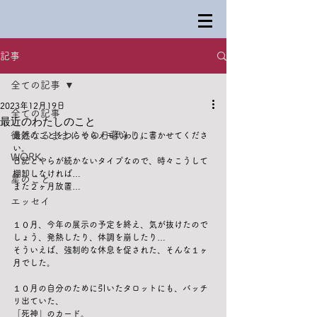
記事
全ての記事
2023年12月19日
全ての記事
最近のわたしのこと
徒然なるままにその日暮らし。
最近のことをつらつらメモ代わりに書かせてくださ
い。
WORK
日記とやらが続かないタイプなので、時々こうして
棚卸しなければ…
星のこと
また２ヶ月放置…
エッセイ
１０月、今年の展示の予定を終え、気が抜けたので
しょう、発熱したり、体調を崩したり…
そういえば、強制的な休息を促された、そんな１ヶ
月でした。
１０月の自分のために引いたタロットにも、バッチ
リ出ていた、
「死神」のカード。