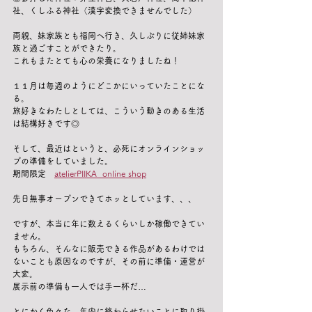
社、くしふる神社（漢字変換できませんでした）
両親、妹家族とも福岡へ行き、久しぶりに従姉妹家
族と過ごすことができたり。
これもまたとても心の栄養になりましたね！
１１月は毎週のようにどこかにいっていたことにな
る。
旅好きなわたしとしては、こういう動きのある生活
は結構好きです◎
そして、最近はというと、必死にオンラインショッ
プの準備をしていました。
期間限定　
atelierPIIKA  online shop
先日無事オープンできてホッとしています、、、
ですが、本当に年に数えるくらいしか稼働できてい
ません。
もちろん、そんなに販売できる作品があるわけでは
ないことも原因なのですが、その前に準備・運営が
大変。
展示前の準備も一人では手一杯だ…
とにかく色々な、年内に終わらせたいことに取り掛