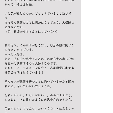
かっている１２月頭。
ふと気が抜けたのか、どっときているここ数日で
す。
もちろん家庭のことは疎かになっており、大掃除は
どうなるやら…
（否、日頃からちゃんとはしていない）
私は元来、のんびりが好きだし、自分の殻に閉じこ
もりたいタイプです。
一人は大好き。
ただ、その中で出会ったあれこれから生み出した物
を誰かと共有するのも大好きなのです。
だから、アーティストな自分も、占星術愛好家であ
る自分も満ち足りています！
そんな人が家庭を持つことに向いているのかと問わ
れると、向いていないでしょうね。
忘れっぽいし、だらしがないし、めんどくさがり。
おまけに、上に書いたように自己中心的ですから。
子育てしているなんて、たいそうなことは言えませ