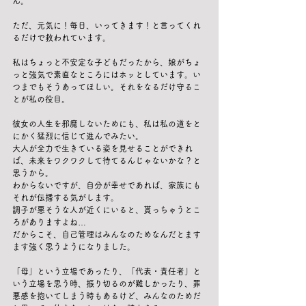
ん。
ただ、元気に！毎日、いってきます！と言ってくれ
るだけで救われています。
私はちょっと不安定な子どもだったから、娘がちょ
っと強気で素直なところにはホッとしています。い
つまでもそうあってほしい。それをなるだけ守るこ
とが私の役目。
彼女の人生を邪魔しないためにも、私は私の道をと
にかく猛烈に信じて進んでみたい。
大人が全力で生きている姿を見せることができれ
ば、未来をワクワクして待てるんじゃないかな？と
思うから。
わからないですが、自分が幸せであれば、家族にも
それが伝播する気がします。
調子が悪そうな人が近くにいると、貰っちゃうとこ
ろがありますよね…
だからこそ、自己管理はみんなのためなんだとます
ます強く思うようになりました。
「母」という立場であったり、「代表・責任者」と
いう立場を思う時、振り切るのが難しかったり、罪
悪感を抱いてしまう時もあるけど、みんなのためだ