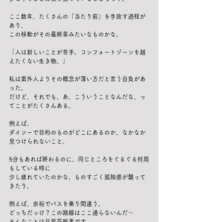
ここ数年、たくさんの「当たり前」を手放す過程が
あり、
この移動がその最終章みたいなものかな。
「人は新しいことが苦手。コンフォートゾーンを越
えたくない生き物。」
私は案外人よりその概念が薄い方だと言う自負があ
った。
だけど、それでも、あ、こういうことなんだな、っ
てことがたくさんある。
例えば、
ダイソーで目的のものがどこにあるのか、なかなか
見つけられないこと。
5分もあれば終わるのに、同じところをぐるぐる何周
もしている時に
少し疲れていたのかな、ものすごく孤独感が襲って
きたり。
例えば、余裕でバスを乗り間違う。
どっちだっけ？この路線はここ通らないんだ〜
そんなことは日常茶飯事です。