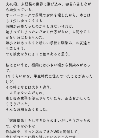
夫40歳、未経験の業界に飛び込み、四苦八苦しなが
ら頑張っている。
オーバーワークで前職で身体を壊したから、本当は
もう少しゆっくりする
時間が必要だったのかもしれないけれど、
始まってしまったのだから仕方がない、人間やるし
かない時はあるもんだ。
娘小２はあっさりと新しい学校に馴染み、お友達と
も楽しそう。
でも彼女なりにきっと色々あると思う。
私はというと、福岡には小さい頃から馴染みがあっ
て。
1年くらいかな、学生時代に住んでいたことがあった
けど、
その時と今とは大きく違う。
一人じゃないんだもの。
妻と母の業務を優先させていたら、正直おかしくな
りそうだった。
そんな時期もありました。
「家庭優先」をしすぎたらめまいがしそうだったの
で、小さな小さな
作品展や、ずっと温めてきたWSも開催して、
少しずつここに根を張っているところです。