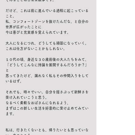
だけど、これは前に進んでいる過程に起こっている
こと。
私、コンフォートゾーンを抜けたんだな、と自分の
世界が広がったことに
今は喜びと充実感を覚えられています。
大人になるにつれ、どうしても頑固になっていく。
これは仕方がないことかもしれない。
１０代の頃、身近な３０歳前後の大人たちをみて、
「どうしてこんなに持論を展開するんだろうか？」
と
思ってきたけど、漏れなく私もその仲間入りをして
いるはず。
それでも、時々でいい。自分を揺さぶって新鮮さを
受け入れていこうと思う。
なるべく柔軟なおばさんになれるよう、
まずはこの新しい生活を好意的に受け止めてみてい
ます。
私は、行きたくないとも、帰りたいとも思っていな