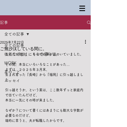
記事
全ての記事
2025年7月22日
全ての記事
ご無沙汰している間に。
徒然なるままにその日暮らし。
なんだか随分、こちらでの筆が遠のいていました。
WORK
その間、本当にいろいろなことがあった…
まずは、２０２５年３月末、
星のこと
生まれ育った『長崎』から『福岡』に引っ越しまし
た。
エッセイ
引っ越そうか、という案は、ここ数年ずっと家庭内
で出ていたんだけど、
本当に一気にその時が来ました。
なぜか？について書くにはあまりにも膨大な字数が
必要なのだけど、
端的に言うと、夫が転職したからです。